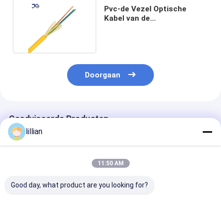
Pvc-de Vezel Optische
Kabel van de
Schedeod6.5mm Strakke
Buffer
Doorgaan
Geadviseerde Producten
lillian
11:50 AM
Good day, what product are you looking for?
GJFJV Indoor
GJFJV Multi Mode 6
GJFJV10 24-ad