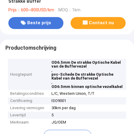
Strakke Buffer
Prijs：600~800USD/km
MOQ：1km
Beste prijs
Contact nu
Productomschrijving
OD6.5mm De strakke Optische Kabel
van de Buffervezel
,
Hoogtepunt
pvc-Schede De strakke Optische
Kabel van de Buffervezel
,
OD6.5mm binnen optische vezelkabel
Betalingscondities
L/C, Western Union, T/T
Certificering
ISO9001
Levering vermogen
30km per dag
Levertijd
5
Merknaam
JQ/OEM