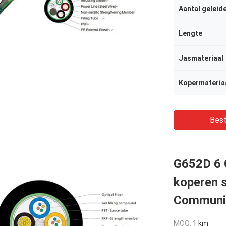
Aantal geleid
Lengte
Jasmateriaal
Kopermateria
Best
G652D 6 C
koperen 
Communic
MOQ:
1 km