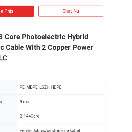
e Prijs
Chat Nu
 Core Photoelectric Hybrid
ic Cable With 2 Copper Power
LC
PE, MDPE, LSZH, HDPE
er
9 mm
2-144Core
Eenheidsbuis/geslingerde kabel