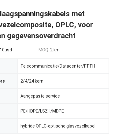
 laagspanningskabels met
 vezelcomposite, OPLC, voor
en gegevensoverdracht
10usd
MOQ:
2 km
Telecommunicatie/Datacenter/FTTH
ers
2/4/24 kern
Aangepaste service
PE/HDPE/LSZH/MDPE
hybride OPLC-optische glasvezelkabel