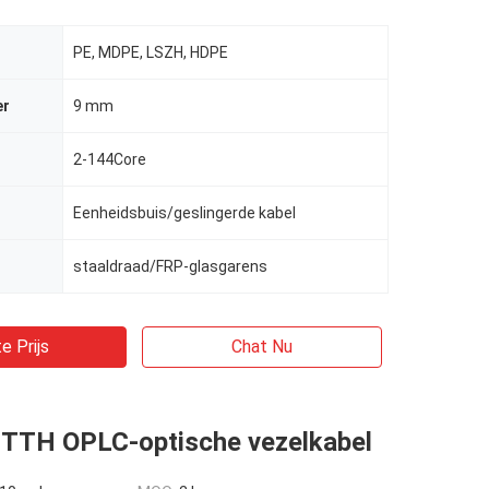
PE, MDPE, LSZH, HDPE
er
9 mm
2-144Core
Eenheidsbuis/geslingerde kabel
staaldraad/FRP-glasgarens
e Prijs
Chat Nu
FTTH OPLC-optische vezelkabel