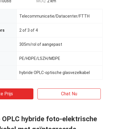
10usd
MOQ:
2 km
Telecommunicatie/Datacenter/FTTH
ers
2 of 3 of 4
305m/rol of aangepast
PE/HDPE/LSZH/MDPE
hybride OPLC-optische glasvezelkabel
e Prijs
Chat Nu
 OPLC hybride foto-elektrische