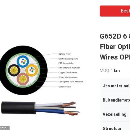
Best
G652D 6 8
Fiber Opt
Wires OP
MOQ:
1 km
Jas materiaal
Buitendiamet
Vezelselling
Structuur
DEO