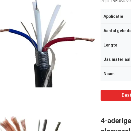
Prijs:
195USD~9
Applicatie
Aantal geleid
Lengte
Jas materiaal
Naam
Best
4-aderige