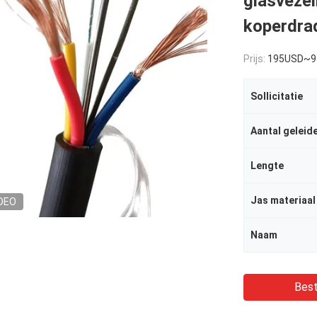
glasvezel
koperdra
Prijs:
195USD~9
Sollicitatie
Aantal geleid
Lengte
Jas materiaal
DEO
Naam
Best