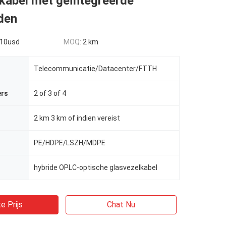
kabel met geïntegreerde
den
10usd
MOQ:
2 km
Telecommunicatie/Datacenter/FTTH
ers
2 of 3 of 4
2 km 3 km of indien vereist
PE/HDPE/LSZH/MDPE
hybride OPLC-optische glasvezelkabel
e Prijs
Chat Nu