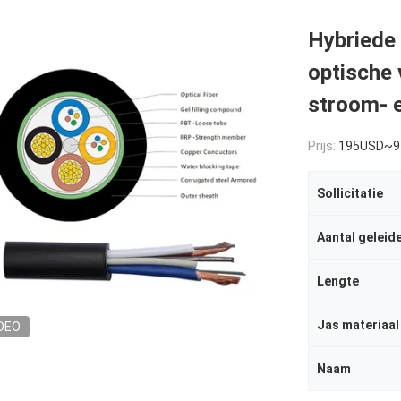
Hybriede
optische
stroom- 
Prijs:
195USD~9
Sollicitatie
Aantal geleid
Lengte
Jas materiaal
DEO
Naam