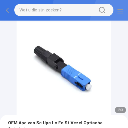
2
/
3
OEM Apc van Sc Upc Lc Fc St Vezel Optische