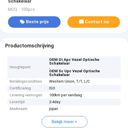
Schakelaar
MOQ：100pcs
Beste prijs
Contact nu
Productomschrijving
OEM St Apc Vezel Optische
Schakelaar
Hoogtepunt
,
OEM Sc Upc Vezel Optische
Schakelaar
Betalingscondities
Western Union, T/T, L/C
Certificering
ISO
Levering vermogen
100km per vandaag
Levertijd
2-4day
Merknaam
jiqian
Bekijk meer