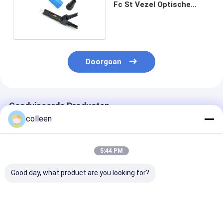
Fc St Vezel Optische
Schakelaar
Doorgaan
Geadviseerde Producten
colleen
5:44 PM
Good day, what product are you looking for?
Simplex Duplex
SC/UPC APC SM
OEM Snelle AP
SC/UPC SC/APC SM
MM.vezel Optische
Assemblagesc 
Glasvezel Adapter
Schakelaar voor
Optische Scha