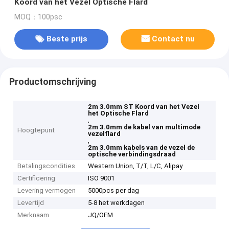
Koord van het Vezel Optische Flard
MOQ：100psc
Beste prijs
Contact nu
Productomschrijving
2m 3.0mm ST Koord van het Vezel
het Optische Flard
,
2m 3.0mm de kabel van multimode
Hoogtepunt
vezelflard
,
2m 3.0mm kabels van de vezel de
optische verbindingsdraad
Betalingscondities
Western Union, T/T, L/C, Alipay
Certificering
ISO 9001
Levering vermogen
5000pcs per dag
Levertijd
5-8 het werkdagen
Merknaam
JQ/OEM