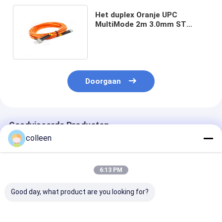
Het duplex Oranje UPC
MultiMode 2m 3.0mm ST
Koord van het Vezel Optische
Flard
Doorgaan
Geadviseerde Producten
colleen
6:13 PM
Good day, what product are you looking for?