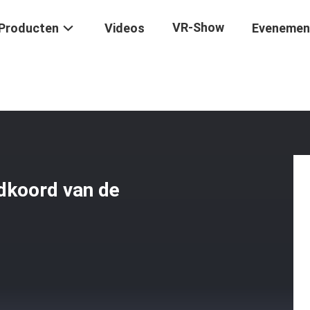
VR-Show
Producten
Videos
Evenemen
ard
/
SC/UPC Enig Optisch Het Flardkoord Van De Wijze Simplex 3.0m
dkoord van de