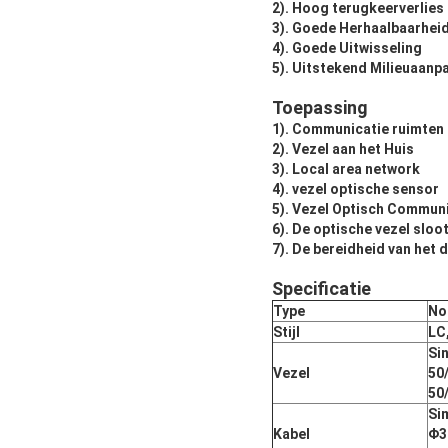
2). Hoog terugkeerverlies
3). Goede Herhaalbaarhei
4). Goede Uitwisseling
5). Uitstekend Milieuaan
Toepassing
1). Communicatie ruimten
2). Vezel aan het Huis
3). Local area network
4). vezel optische sensor
5). Vezel Optisch Commun
6). De optische vezel sloo
7). De bereidheid van het
Specificatie
Type
No
Stijl
LC
Si
Vezel
50
50
Si
Kabel
Φ3