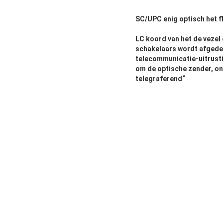
SC/UPC enig optisch het f
LC koord van het de vezel 
schakelaars wordt afgede
telecommunicatie-uitrusti
om de optische
zender
, o
telegraferend“