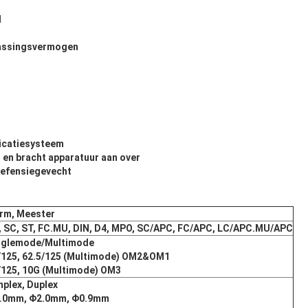
d
passingsvermogen
icatiesysteem
t en bracht apparatuur aan over
 defensiegevecht
rm, Meester
, SC, ST, FC.MU, DIN, D4, MPO, SC/APC, FC/APC, LC/APC.MU/APC
nglemode/Multimode
/125, 62.5/125 (Multimode) OM2&OM1
/125, 10G (Multimode) OM3
mplex, Duplex
.0mm, Φ2.0mm, Φ0.9mm