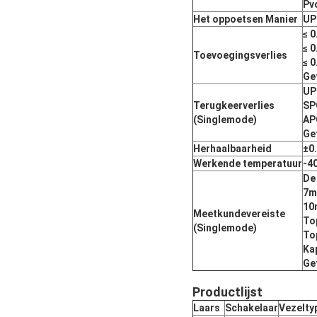
Pv
Het oppoetsen Manier
UP
≤ 
≤ 
Toevoegingsverlies
≤ 
Ge
UP
Terugkeerverlies
SP
(Singlemode)
AP
Ge
Herhaalbaarheid
±0
Werkende temperatuur
-4
De
7m
10
Meetkundevereiste
To
(Singlemode)
To
Ka
Ge
Productlijst
Laars
Schakelaar
Vezelty