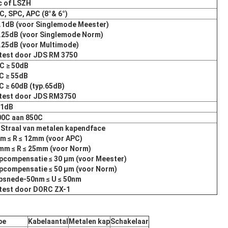
c of LSZH
C, SPC, APC (8°& 6°)
0.1dB (voor Singlemode Meester)
0.25dB (voor Singlemode Norm)
0.25dB (voor Multimode)
test door JDS RM 3750
C ≥ 50dB
C ≥ 55dB
C ≥ 60dB (typ.65dB)
test door JDS RM3750
.1dB
00C aan 850C
 Straal van metalen kapendface
m ≤ R ≤ 12mm (voor APC)
mm ≤ R ≤ 25mm (voor Norm)
pcompensatie ≤ 30 μm (voor Meester)
pcompensatie ≤ 50 μm (voor Norm)
psnede-50nm ≤ U ≤ 50nm
test door DORC ZX-1
pe
Kabelaantal
Metalen kap
Schakelaar