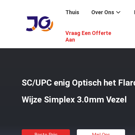
Thuis
Over Ons
Vraag Een Offerte
Thuis
/
Producten
/
Koord Van Het Vezel Het Optische Fl
Aan
SC/UPC enig Optisch het Flar
Wijze Simplex 3.0mm Vezel
Beste Prijs
Mail Ons