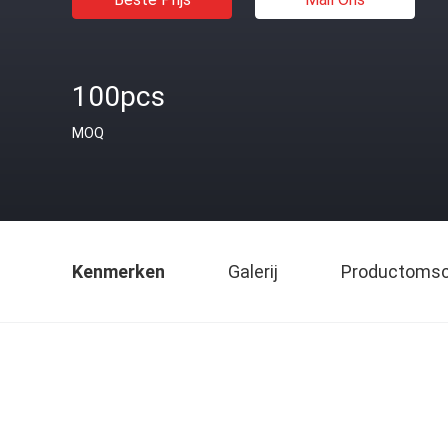
100pcs
MOQ
Kenmerken
Galerij
Productomsch