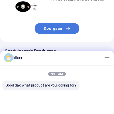
Optische Kabel GYXTPY
Doorgaan
Geadviseerde Producten
lillian
9:18 AM
Good day, what product are you looking for?
FTTH Indoor Drop
GJYXCH FTTH Drop
Outdoor FTT
Fiber Optic Cable 1 2
Fiber Optic Cable 1
Glasvezelkabe
4 Core G652D LSZH
tot 4 Core G652D
2.0x5.0mm Sin
GJXFH Bend
Single Mode Indoor
Mode Platte