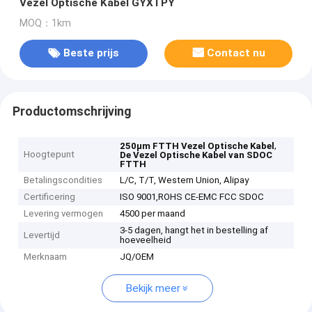
Vezel Optische Kabel GYXTPY
MOQ：1km
Beste prijs
Contact nu
Productomschrijving
,
250μm FTTH Vezel Optische Kabel
Hoogtepunt
De Vezel Optische Kabel van SDOC
FTTH
Betalingscondities
L/C, T/T, Western Union, Alipay
Certificering
ISO 9001,ROHS CE-EMC FCC SDOC
Levering vermogen
4500 per maand
3-5 dagen, hangt het in bestelling af
Levertijd
hoeveelheid
Merknaam
JQ/OEM
Bekijk meer