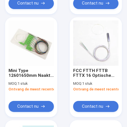
Contact nu
Contact nu
Mini Type
FCC FTTH FTTB
12601650mm Naakte
FTTX 16 Optische
Vezel Optische PLC
PLC van de
MOQ:
1 stuk
MOQ:
1 stuk
Splitser
Maniervezel Splitser
Ontvang de meest recente Prijs
Ontvang de meest recente Prij
Contact nu
Contact nu