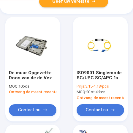
Geef uw vereiste
De muur Opgezette
ISO9001 Singlemode
Doos van de de Vezel
SC/UPC SC/APC 1x2
Optische Distributie
Plc van vezel
MOQ:
10pcs
Prijs:
3.15-4.18/pcs
van 40dB 50dB 60dB
Optische Toebehoren
Ontvang de meest recente Prijs
MOQ:
20 stukken
Splitser
Ontvang de meest recente Prij
Contact nu
Contact nu