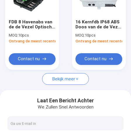
VR-show
Over ons
FDB 8 Havenabs van
16 Kernfdb IP68 ABS
de de Vezel Optische
Doos van de de Vezel
Fabriekstocht
Distributie van PC de
de Optische
MOQ:
10pcs
MOQ:
10pcs
Doos Eindplc
Distributie van PC
Ontvang de meest recente Prijs
Ontvang de meest recente Prij
Splitsersdoos IP65
Gpon
Kwaliteitscontrole
Neem contact met ons op
Contact nu
Contact nu
Nieuws
Bekijk meer
Gevallen
Offerte Aanvragen
Laat Een Bericht Achter
We Zullen Snel Antwoorden
ADSS-Vezel Optische Kabel