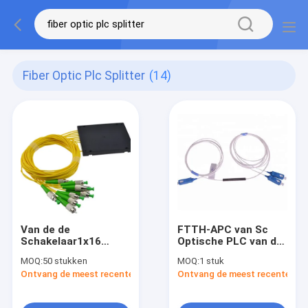
Fiber Optic Plc Splitter
(14)
Van de de
FTTH-APC van Sc
Schakelaar1x16
Optische PLC van de
Manier van ROHS
Schakelaar1x2 1x8
MOQ:
50 stukken
MOQ:
1 stuk
FC/APC de Vezel
Vezel Splitser
Ontvang de meest recente Prijs
Ontvang de meest recente Prij
Optische PLC
Splitser