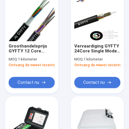
Groothandelsprijs
Vervaardiging GYFTY
GYFTY 12 Core
24Core Single Mode
Single Mode Outdoor
Outdoor Fiber Optic
MOQ:
1 kilometer
MOQ:
1 kilometer
Aerial Fiber Optic
Cable GYFTY Prijs
Ontvang de meest recente Prijs
Ontvang de meest recente Prij
Cable Prijs Per Meter
per meter
Contact nu
Contact nu
Thuis
Producten
Video's