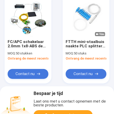
FC/APC schakelaar
FTTH mini-staalbuis
2.0mm 1x8-ABS de
naakte PLC splitter
Toebehorenplc van
1x2 1x4 1x8 1x16
MOQ:
50 stukken
MOQ:
50 stuks
de Doosvezel
glasvezel splitter
Ontvang de meest recente Prijs
Ontvang de meest recente Prij
Optische Splitser
Contact nu
Contact nu
Bespaar je tijd
Laat ons met u contact opnemen met de
beste producten.