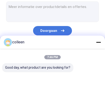
Openluchtvezel Optische Kabel
luchtvezel optische kabel
De Optische kabel van de buisvezel
Doorgaan
ondergrondse vezel optische kabel
colleen
Figuur 8 Vezel Optische Kabel
Onze Categorieën
opgw vezel optische kabel
7:46 PM
Binnenvezel optische kabel
Good day, what product are you looking for?
FTTH-Kabel van de Vezel de Optische Daling
Koord van het vezel het Optische Flard
ADSS-Vezel
Openluchtvezel
luchtvezel opt
vezel optische schakelaar
Optische Kabel
Optische Kabel
kabel