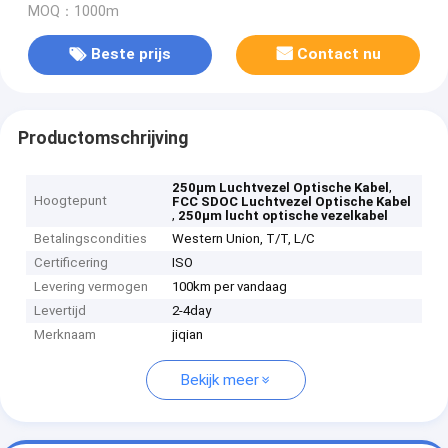
MOQ：1000m
Beste prijs
Contact nu
Productomschrijving
,
250μm Luchtvezel Optische Kabel
Hoogtepunt
FCC SDOC Luchtvezel Optische Kabel
,
250μm lucht optische vezelkabel
Betalingscondities
Western Union, T/T, L/C
Certificering
ISO
Levering vermogen
100km per vandaag
Levertijd
2-4day
Merknaam
jiqian
Bekijk meer