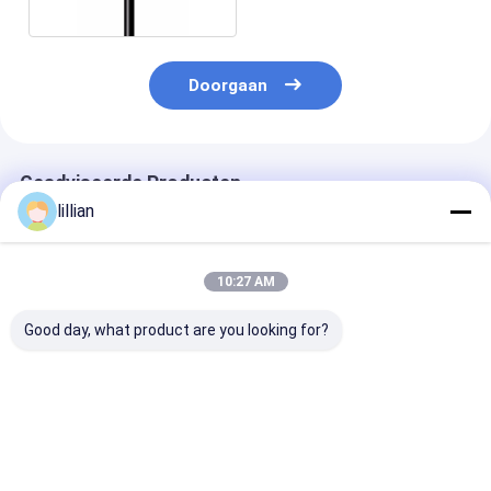
Doorgaan
Geadviseerde Producten
lillian
10:27 AM
Good day, what product are you looking for?
Dubbelmantel ADSS
GYXTW Aerial
ASU Mini ADS
Glasvezelkabel 24 96
Armored Fiber Optic
Glasvezelkabe
Kern G652D Single
Cable 2 24 Core
Buitenlucht Un
Mode HDPE All
Single Mode G652D
Ontwerp Zelf
Dielectric
1km Spool Steel Wire
Ondersteunen
Beste prijs
Beste prijs
Beste pri
Zelfdragend Lucht
Reinforced
Installatie