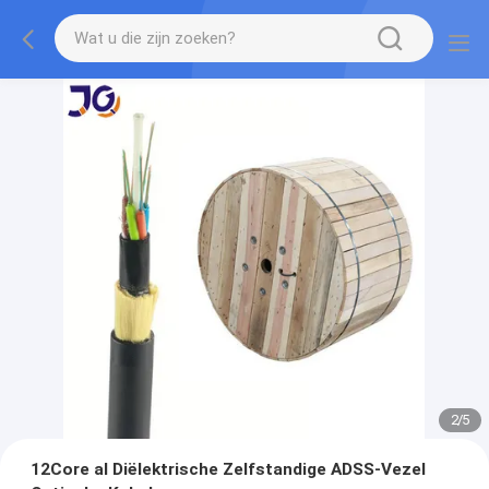
2
/
5
12Core al Diëlektrische Zelfstandige ADSS-Vezel