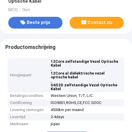
Optische Kabel
MOQ：1km
Beste prijs
Contact nu
Productomschrijving
12Core zelfstandige Vezel Optische
Kabel
,
12Core al diëlektrische vezel
Hoogtepunt
optische kabel
,
G652D zelfstandige Vezel Optische
Kabel
Betalingscondities
Western Union, T/T, L/C
Certificering
ISO9001,ROHS,CE,FCC SDOC
Levering vermogen
4500km per maand
Levertijd
2-4days
Merknaam
jiqian