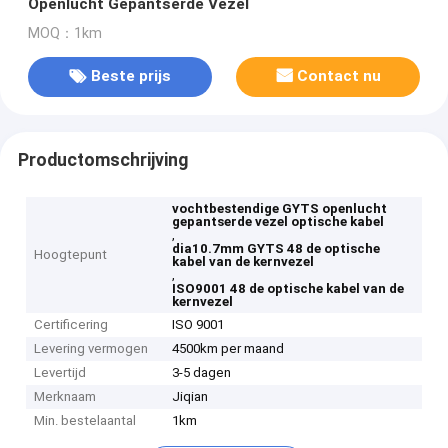
Openlucht Gepantserde Vezel
MOQ：1km
Beste prijs
Contact nu
Productomschrijving
vochtbestendige GYTS openlucht
gepantserde vezel optische kabel
,
dia10.7mm GYTS 48 de optische
Hoogtepunt
kabel van de kernvezel
,
ISO9001 48 de optische kabel van de
kernvezel
Certificering
ISO 9001
Levering vermogen
4500km per maand
Levertijd
3-5 dagen
Merknaam
Jiqian
Min. bestelaantal
1km