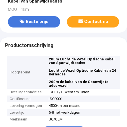
Kabel van Spanwijdteadss
MOQ：1km
Beste prijs
Contact nu
Productomschrijving
200m Lucht de Vezel Optische Kabel
van Spanwijdteadss
,
Lucht de Vezel Optische Kabel van 24
Hoogtepunt
Kernadss
,
200m de kabel van de Spanwijdte
adss vezel
Betalingscondities
L/C, T/T, Western Union
Certificering
ISO9001
Levering vermogen
4500km per maand
Levertijd
5-8 het werkdagen
Merknaam
JQ/OEM