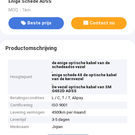
Enige Schede ADSS
MOQ：1km
Beste prijs
Contact nu
Productomschrijving
de enige optische kabel van de
schedeadss vezel
,
enige schede 48 de optische kabel
Hoogtepunt
van de kernvezel
,
De vezel optische kabel van SM
G652D ADSS
Betalingscondities
L / C, T / T, Alipay
Certificering
ISO 9001
Levering vermogen
4500km per maand
Levertijd
3-5 dagen
Merknaam
Jiqian