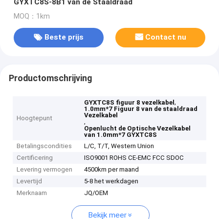
GYXTC8S-8B1 van de Staaldraad
MOQ：1km
Beste prijs
Contact nu
Productomschrijving
,
GYXTC8S figuur 8 vezelkabel
1.0mm*7 Figuur 8 van de staaldraad
Vezelkabel
Hoogtepunt
,
Openlucht de Optische Vezelkabel
van 1.0mm*7 GYXTC8S
Betalingscondities
L/C, T/T, Western Union
Certificering
ISO9001 ROHS CE-EMC FCC SDOC
Levering vermogen
4500km per maand
Levertijd
5-8 het werkdagen
Merknaam
JQ/OEM
Bekijk meer