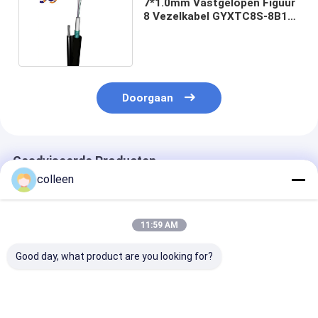
7*1.0mm Vastgelopen Figuur
8 Vezelkabel GYXTC8S-8B1
van de Staaldraad
Doorgaan
Geadviseerde Producten
colleen
11:59 AM
Good day, what product are you looking for?
GYTC8S figuur 8
GYTC8S figuur 8
GYTC8S figuur
Glasvezelkabel 24 48
Zelfdragende
Zelfdragende