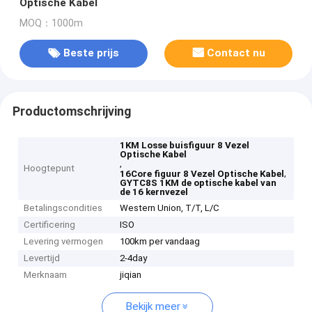
Optische Kabel
MOQ：1000m
Beste prijs
Contact nu
Productomschrijving
1KM Losse buisfiguur 8 Vezel
Optische Kabel
,
Hoogtepunt
,
16Core figuur 8 Vezel Optische Kabel
GYTC8S 1KM de optische kabel van
de 16 kernvezel
Betalingscondities
Western Union, T/T, L/C
Certificering
ISO
Levering vermogen
100km per vandaag
Levertijd
2-4day
Merknaam
jiqian
Bekijk meer