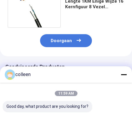
Lengte 1KM Enige Wijze 16
Kernfiguur 8 Vezel
Optische Kabel
Doorgaan
Geadviseerde Producten
colleen
11:59 AM
Good day, what product are you looking for?
GYTC8S figuur 8
GYTC8S figuur 8
GYTC8S figuur
Glasvezelkabel 24 48
Zelfdragende
Zelfdragende