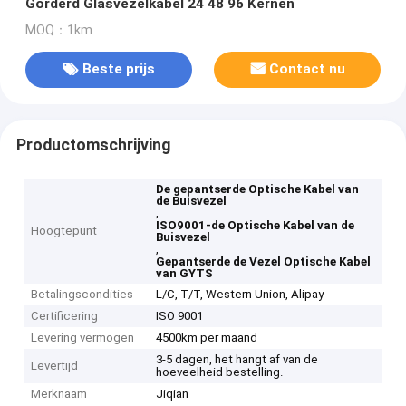
Gorderd Glasvezelkabel 24 48 96 Kernen
MOQ：1km
Beste prijs
Contact nu
Productomschrijving
De gepantserde Optische Kabel van
de Buisvezel
,
ISO9001-de Optische Kabel van de
Hoogtepunt
Buisvezel
,
Gepantserde de Vezel Optische Kabel
van GYTS
Betalingscondities
L/C, T/T, Western Union, Alipay
Certificering
ISO 9001
Levering vermogen
4500km per maand
3-5 dagen, het hangt af van de
Levertijd
hoeveelheid bestelling.
Merknaam
Jiqian