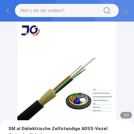
2
/
3
SM al Diëlektrische Zelfstandige ADSS-Vezel