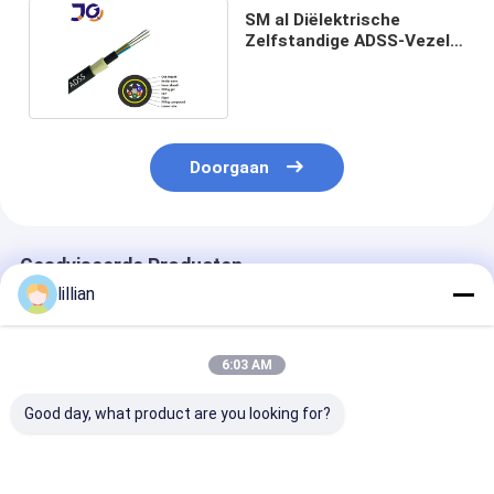
SM al Diëlektrische
Zelfstandige ADSS-Vezel
Optische Kabel
Doorgaan
Geadviseerde Producten
lillian
6:03 AM
Good day, what product are you looking for?
ADSS-optische
ADSS Glasvezelkabel
ADSS Alle