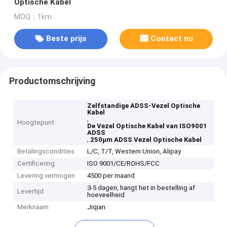
Optische Kabel
MOQ：1km
Beste prijs
Contact nu
Productomschrijving
Zelfstandige ADSS-Vezel Optische
Kabel
,
Hoogtepunt
De Vezel Optische Kabel van ISO9001
ADSS
,
250μm ADSS Vezel Optische Kabel
Betalingscondities
L/C, T/T, Western Union, Alipay
Certificering
ISO 9001/CE/ROHS/FCC
Levering vermogen
4500 per maand
3-5 dagen, hangt het in bestelling af
Levertijd
hoeveelheid
Merknaam
Jiqian