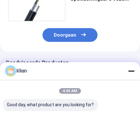
Optische Kabel
Doorgaan
Geadviseerde Producten
lillian
4:45 AM
Good day, what product are you looking for?
GYTC8S figuur 8
GYTC8S figuur 8
GYTC8S figuur
Glasvezelkabel 24 48
Zelfdragende
Zelfdragende
Kern Single Mode
glasvezelkabel 24 48
luchtvezelopt
Outdoor Aerial Self
kern Aerial Steel
kabel 24 48 Co