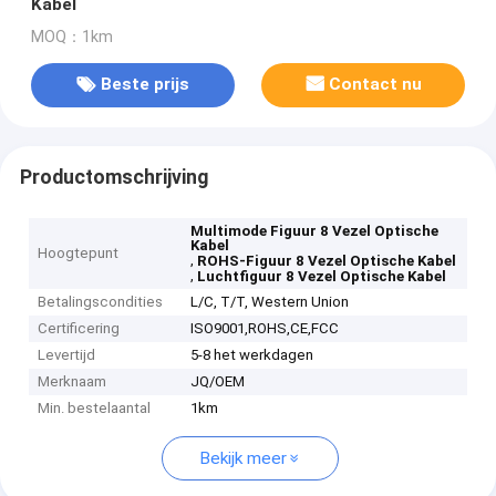
Kabel
MOQ：1km
Beste prijs
Contact nu
Productomschrijving
Multimode Figuur 8 Vezel Optische
Kabel
Hoogtepunt
,
ROHS-Figuur 8 Vezel Optische Kabel
,
Luchtfiguur 8 Vezel Optische Kabel
Betalingscondities
L/C, T/T, Western Union
Certificering
ISO9001,ROHS,CE,FCC
Levertijd
5-8 het werkdagen
Merknaam
JQ/OEM
Min. bestelaantal
1km
Bekijk meer