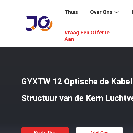
Thuis
Over Ons
Vraag Een Offerte
Thuis
/
Producten
/
Luchtvezel Optische Kabel
/
GYXTW 
Aan
GYXTW 12 Optische de Kabe
Structuur van de Kern Luchtv
Beste Prijs
Mail Ons