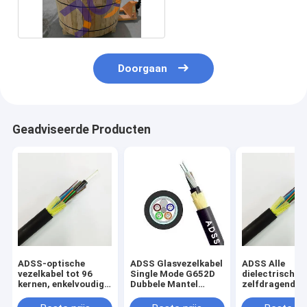
Jasje Losse Buis
Doorgaan
Geadviseerde Producten
ADSS-optische
ADSS Glasvezelkabel
ADSS Alle
vezelkabel tot 96
Single Mode G652D
dielectrische
kernen, enkelvoudig
Dubbele Mantel
zelfdragende
jasje, volledig
Buiten Lucht
glasvezelkabel
dielectrisch,
Zelfdragend
kernen