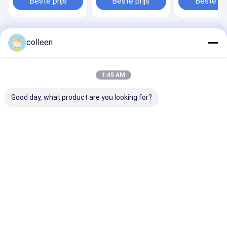
Beste prijs
Beste prijs
Beste pri
zelfdragend,
buitenoptisch kabel
Thuis
Desktop Site
colleen
Sitemap
Privacy Policy
Kwaliteit
ADSS-Vezel Optische Kabel
China Fabriek.Copyright ©
2026 Guangzhou Jiqian Fiber Optic Cable Co., Ltd.. All Rights
1:45 AM
Reserved.
Good day, what product are you looking for?
Thuis
Producten
Video's