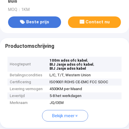
Buis
MOQ：1KM
Beste prijs
Contact nu
Productomschrijving
,
100m adss ofc kabel
Hoogtepunt
,
BIJ Jasje adss ofc kabel
BIJ Jasje adss kabel
Betalingscondities
L/C, T/T, Western Union
Certificering
ISO9001 ROHS CE-EMC FCC SDOC
Levering vermogen
4500KM per Maand
Levertijd
5-8 het werkdagen
Merknaam
JQ/OEM
Bekijk meer