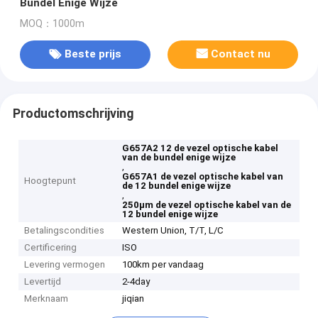
Bundel Enige Wijze
MOQ：1000m
Beste prijs
Contact nu
Productomschrijving
G657A2 12 de vezel optische kabel
van de bundel enige wijze
,
G657A1 de vezel optische kabel van
Hoogtepunt
de 12 bundel enige wijze
,
250µm de vezel optische kabel van de
12 bundel enige wijze
Betalingscondities
Western Union, T/T, L/C
Certificering
ISO
Levering vermogen
100km per vandaag
Levertijd
2-4day
Merknaam
jiqian