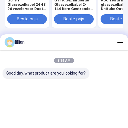
GCYFY
GYTA Gepantserde
ASU zelfdrage
Glasvezelkabel 24 48
Glasvezelkabel 2-
glasvezelkabel
96 vezels voor Duct
144 Kern Gestrande
Unitube Outdo
Installatie Hoge
Losse Buis
Aerial Long S
Dichtheid Netwerk
Lucht/Buis
Single Mode
Beste prijs
Beste prijs
Beste pri
Buitengebruik Lange
optische kabel
Afstand Telecom
Thuis
Desktop Site
lillian
Sitemap
Privacy Policy
Kwaliteit
ADSS-Vezel Optische Kabel
China Fabriek.Copyright ©
2026 Guangzhou Jiqian Fiber Optic Cable Co., Ltd.. All Rights
8:14 AM
Reserved.
Good day, what product are you looking for?
Thuis
Producten
Video's