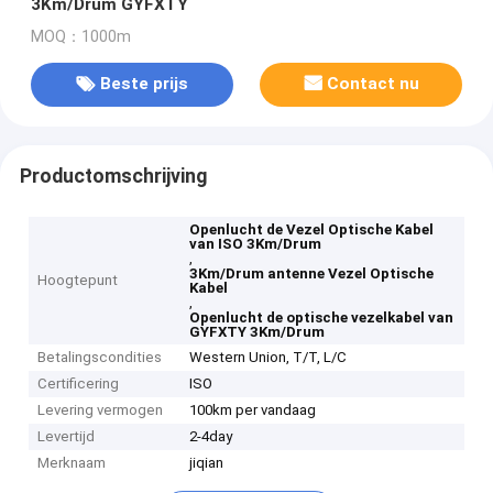
3Km/Drum GYFXTY
MOQ：1000m
Beste prijs
Contact nu
Productomschrijving
Openlucht de Vezel Optische Kabel
van ISO 3Km/Drum
,
3Km/Drum antenne Vezel Optische
Hoogtepunt
Kabel
,
Openlucht de optische vezelkabel van
GYFXTY 3Km/Drum
Betalingscondities
Western Union, T/T, L/C
Certificering
ISO
Levering vermogen
100km per vandaag
Levertijd
2-4day
Merknaam
jiqian