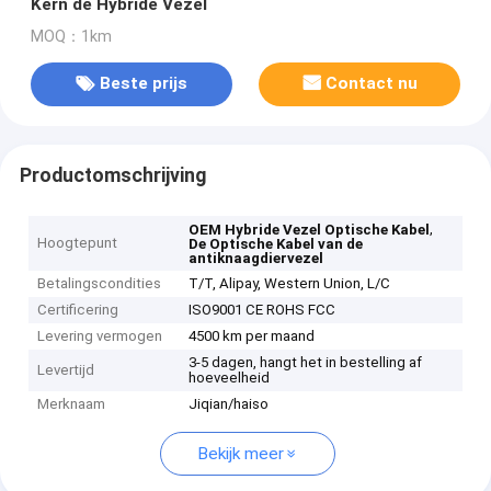
Kern de Hybride Vezel
MOQ：1km
Beste prijs
Contact nu
Productomschrijving
,
OEM Hybride Vezel Optische Kabel
Hoogtepunt
De Optische Kabel van de
antiknaagdiervezel
Betalingscondities
T/T, Alipay, Western Union, L/C
Certificering
ISO9001 CE ROHS FCC
Levering vermogen
4500 km per maand
3-5 dagen, hangt het in bestelling af
Levertijd
hoeveelheid
Merknaam
Jiqian/haiso
Bekijk meer