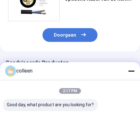
de Hybride Vezel
Doorgaan
Geadviseerde Producten
colleen
2:17 PM
Good day, what product are you looking for?
GCYFY
GYTA Gepantserde
ASU zelfdrage
Glasvezelkabel 24 48
Glasvezelkabel 2-
glasvezelkabel
96 vezels voor Duct
144 Kern Gestrande
Unitube Outdo
Installatie Hoge
Losse Buis
Aerial Long S