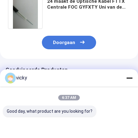
24 maakt de Optische Kabel FTTX
Centrale FOC GYFXTY Uni van de
kerng652d FTTH Vezel Buis los
Doorgaan
Geadviseerde Producten
vicky
6:37 AM
Good day, what product are you looking for?
GCYFY
GYTA Gepantserde
ASU zelfdrage
Glasvezelkabel 24 48
Glasvezelkabel 2-
glasvezelkabel