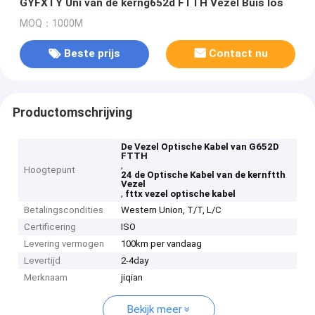
GYFXTY Uni van de kerng652d FTTH Vezel Buis los
MOQ：1000M
Beste prijs
Contact nu
Productomschrijving
De Vezel Optische Kabel van G652D
FTTH
,
Hoogtepunt
24 de Optische Kabel van de kernftth
Vezel
,
fttx vezel optische kabel
Betalingscondities
Western Union, T/T, L/C
Certificering
ISO
Levering vermogen
100km per vandaag
Levertijd
2-4day
Merknaam
jiqian
Bekijk meer