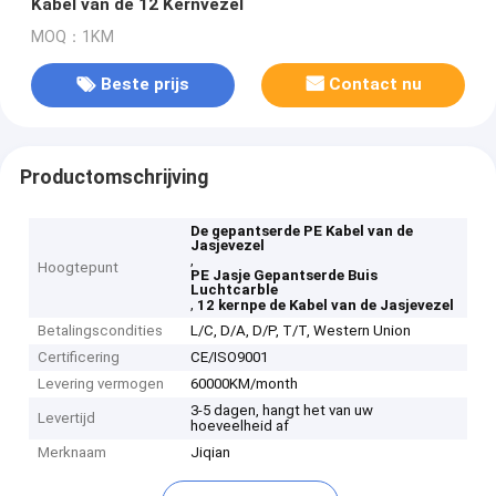
Kabel van de 12 Kernvezel
MOQ：1KM
Beste prijs
Contact nu
Productomschrijving
De gepantserde PE Kabel van de
Jasjevezel
,
Hoogtepunt
PE Jasje Gepantserde Buis
Luchtcarble
,
12 kernpe de Kabel van de Jasjevezel
Betalingscondities
L/C, D/A, D/P, T/T, Western Union
Certificering
CE/ISO9001
Levering vermogen
60000KM/month
3-5 dagen, hangt het van uw
Levertijd
hoeveelheid af
Merknaam
Jiqian