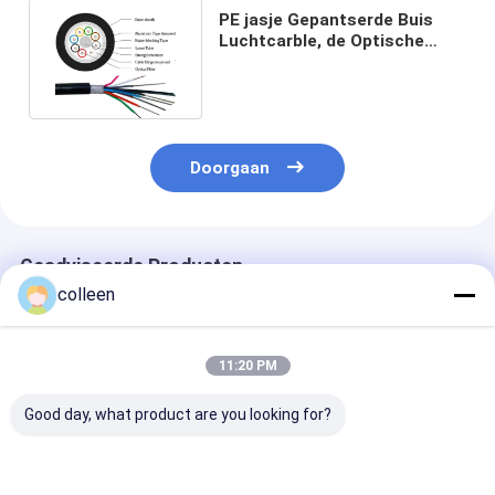
PE jasje Gepantserde Buis
Luchtcarble, de Optische
Kabel van de 12 Kernvezel
Doorgaan
Geadviseerde Producten
colleen
11:20 PM
Good day, what product are you looking for?
GCYFY
GYTA Gepantserde
ASU zelfdrage